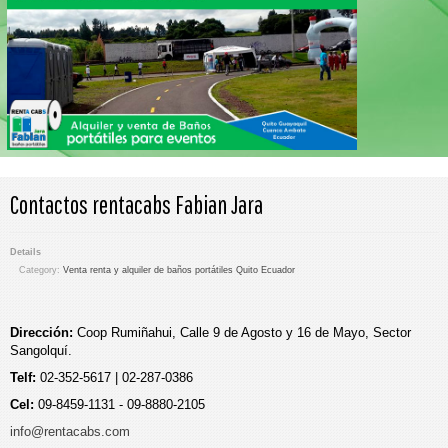
Contactos rentacabs Fabian Jara
Details
Category:
Venta renta y alquiler de baños portátiles Quito Ecuador
Dirección:
Coop Rumiñahui, Calle 9 de Agosto y 16 de Mayo, Sector
Sangolquí.
Telf:
02-352-5617 | 02-287-0386
Cel:
09-8459-1131 - 09-8880-2105
info@rentacabs.com